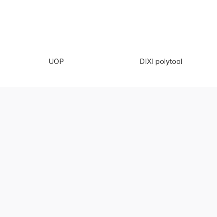
UOP
DIXI polytool