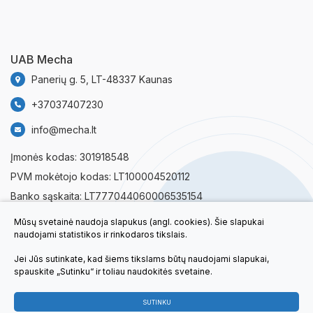
UAB Mecha
Panerių g. 5, LT-48337 Kaunas
+37037407230
info@mecha.lt
Įmonės kodas: 301918548
PVM mokėtojo kodas: LT100004520112
Banko sąskaita: LT777044060006535154
Mūsų svetainė naudoja slapukus (angl. cookies). Šie slapukai
Sekite mūsų naujienas:
naudojami statistikos ir rinkodaros tikslais.
Jei Jūs sutinkate, kad šiems tikslams būtų naudojami slapukai,
spauskite „Sutinku“ ir toliau naudokitės svetaine.
SUTINKU
© 2023 Visos teisės saugomos