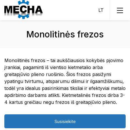
Monolitinės frezos
Frezavimas
Monolitinės frezos
Plokštelinės frezos
Monolitinės frezos – tai aukščiausios kokybės pjovimo
Modulinės frezos
įrankiai, pagaminti iš vientiso kietmetalio arba
greitapjūvio plieno ruošinio. Šios frezos pasižymi
Tekinimas
ypatingu tvirtumu, atsparumu dilimui ir ilgaamžiškumu,
Tekinimo laikikliai
todėl yra idealus pasirinkimas tiksliai ir efektyviai metalo
Gręžimas
apdirbimo darbams atlikti. Kietmetalinės frezos dirba 3-
Tekinimo plokštelės
Monolitiniai grąžtai
4 kartus greičiau negu frezos iš greitapjūvio plieno.
Kiaurymių apdirbimas
Antivibraciniai tekinimo įrankiai
Plokšteliniai grąžtai
Monolitiniai plėstuvai
Sriegimas
Moduliniai grąžtai
Susisiekite
Ištekinimo galvutės
Sriegpjovės